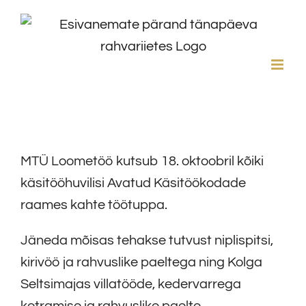
Skip
to
content
MTÜ Loometöö kutsub 18. oktoobril kõiki
käsitööhuvilisi Avatud Käsitöökodade
raames kahte töötuppa.
Jäneda mõisas tehakse tutvust niplispitsi,
kirivöö ja rahvuslike paeltega ning Kolga
Seltsimajas villatööde, kedervarrega