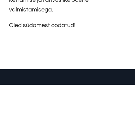
ketramise ja rahvuslike paelte
valmistamisega.
Oled südamest oodatud!