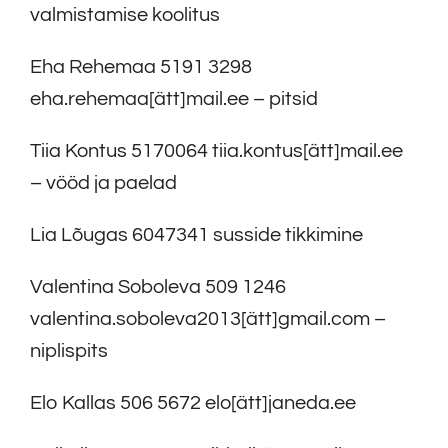
valmistamise koolitus
Eha Rehemaa 5191 3298
eha.rehemaa[ätt]mail.ee – pitsid
Tiia Kontus 5170064 tiia.kontus[ätt]mail.ee
– vööd ja paelad
Lia Lõugas 6047341 susside tikkimine
Valentina Soboleva 509 1246
valentina.soboleva2013[ätt]gmail.com –
niplispits
Elo Kallas 506 5672 elo[ätt]janeda.ee