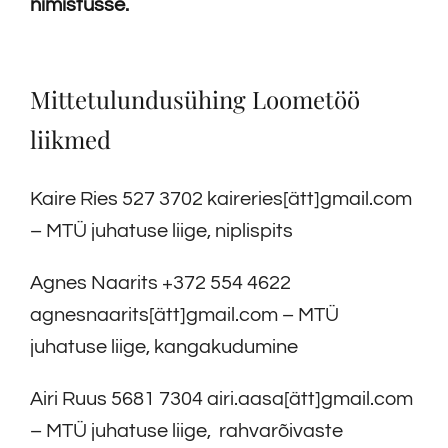
nimistusse
.
Mittetulundusühing Loometöö
liikmed
Kaire Ries 527 3702 kaireries[ätt]gmail.com
– MTÜ juhatuse liige, niplispits
Agnes Naarits +372 554 4622
agnesnaarits[ätt]gmail.com – MTÜ
juhatuse liige, kangakudumine
Airi Ruus 5681 7304 airi.aasa[ätt]gmail.com
– MTÜ juhatuse liige, rahvarõivaste