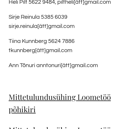
Heli Pilt 5622 9484, piltheli[ätt]gmail.com
Sirje Reinula 5385 6039
sirje.reinula[ätt]gmail.com
Tiina Kunnberg 5624 7886
tkunnberg[ätt]gmail.com
Ann Tõnuri anntonuri[ätt]gmail.com
Mittetulundusühing Loometöö
põhikiri