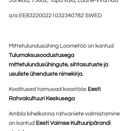
Jäneda, 73602, Tapa vald, Lääne-Virumaa
a/a EE832200221032340782 SWED
Mittetulundusühing Loometöö on kantud
Tulumaksusoodustusega
mittetulundusühingute, sihtasutuste ja
usuliste ühenduste nimekirja
.
Koolitused toimuvad koostöös
Eesti
Rahvakultuuri Keskusega
Ambla kihelkonna rahvariiete valmistamine
on kantud
Eesti Vaimse Kultuuripärandi